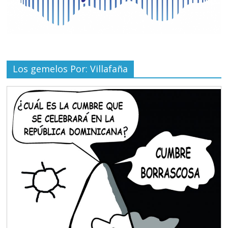
Los gemelos Por: Villafaña