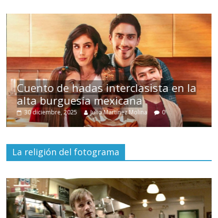
s
Cuento de hadas interclasista en la
alta burguesía mexicana
30 diciembre, 2025
Julio Martínez Molina
0
La religión del fotograma