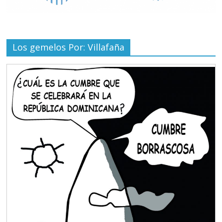
Los gemelos Por: Villafaña