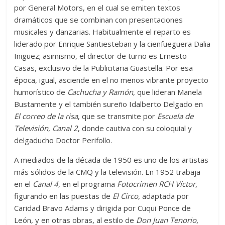
por General Motors, en el cual se emiten textos
dramáticos que se combinan con presentaciones
musicales y danzarias. Habitualmente el reparto es
liderado por Enrique Santiesteban y la cienfueguera Dalia
Iñiguez; asimismo, el director de turno es Ernesto
Casas, exclusivo de la Publicitaria Guastella. Por esa
época, igual, asciende en el no menos vibrante proyecto
humorístico de
Cachucha y Ramón
, que lideran Manela
Bustamente y el también sureño Idalberto Delgado en
El correo de la risa
, que se transmite por
Escuela de
Televisión
,
Canal 2
, donde cautiva con su coloquial y
delgaducho Doctor Perifollo.
A mediados de la década de 1950 es uno de los artistas
más sólidos de la CMQ y la televisión. En 1952 trabaja
en el
Canal 4
, en el programa
Fotocrimen RCH Víctor
,
figurando en las puestas de
El Circo
, adaptada por
Caridad Bravo Adams y dirigida por Cuqui Ponce de
León, y en otras obras, al estilo de
Don Juan Tenorio
,