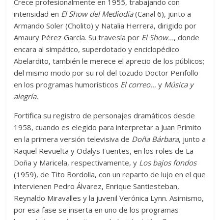
Crece profesionalmente en 1955, trabajando con
intensidad en
El Show del Mediodía
(Canal 6), junto a
Armando Soler (Cholito) y Natalia Herrera, dirigido por
Amaury Pérez García. Su travesía por
El Show…
, donde
encara al simpático, superdotado y enciclopédico
Abelardito, también le merece el aprecio de los públicos;
del mismo modo por su rol del tozudo Doctor Perifollo
en los programas humorísticos
El correo…
y
Música y
alegría.
Fortifica su registro de personajes dramáticos desde
1958, cuando es elegido para interpretar a Juan Primito
en la primera versión televisiva de
Doña Bárbara
, junto a
Raquel Revuelta y Odalys Fuentes, en los roles de La
Doña y Maricela, respectivamente, y
Los bajos fondos
(1959), de Tito Bordolla, con un reparto de lujo en el que
intervienen Pedro Álvarez, Enrique Santiesteban,
Reynaldo Miravalles y la juvenil Verónica Lynn. Asimismo,
por esa fase se inserta en uno de los programas