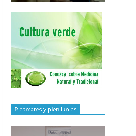
Pleamares y plenilunios