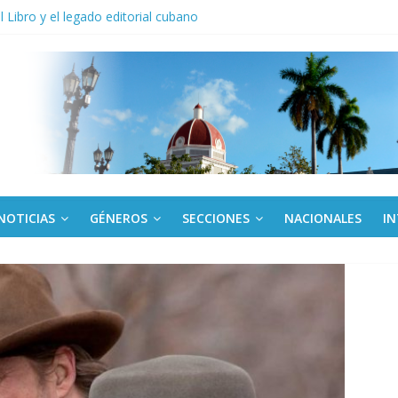
anel Empresa Eléctrica de La Habana y otras instalaciones
el Libro y el legado editorial cubano
iantes cubanos en certamen de ballet en Sudáfrica
 ICAIC, para los niños trabajamos
de una “crisis migratoria”
NOTICIAS
GÉNEROS
SECCIONES
NACIONALES
I