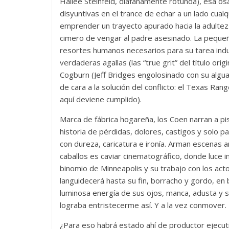
Hailee Steinfeld, diáfanamente rotunda), esa os
disyuntivas en el trance de echar a un lado cualq
emprender un trayecto apurado hacia la adultez 
cimero de vengar al padre asesinado. La pequeña
resortes humanos necesarios para su tarea indub
verdaderas agallas (las “true grit” del título ori
Cogburn (Jeff Bridges engolosinado con su algua
de cara a la solución del conflicto: el Texas R
aquí deviene cumplido).
Marca de fábrica hogareña, los Coen narran a p
historia de pérdidas, dolores, castigos y solo p
con dureza, caricatura e ironía. Arman escenas a
caballos es caviar cinematográfico, donde luce i
binomio de Minneapolis y su trabajo con los acto
languidecerá hasta su fin, borracho y gordo, en 
luminosa energía de sus ojos, manca, adusta y s
lograba entristecerme así. Y a la vez conmover.
¿Para eso habrá estado ahí de productor ejecut