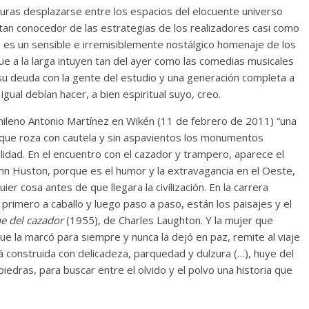
aturas desplazarse entre los espacios del elocuente universo
Torre del
Responso por el alma
 tan conocedor de las estrategias de los realizadores casi como
atormentada de Denís
…
es un sensible e irremisiblemente nostálgico homenaje de los
024
Francisco G. Navarro
15 septiembre, 2024
Francisco G. Nav
e a la larga intuyen tan del ayer como las comedias musicales
0
 su deuda con la gente del estudio y una generación completa a
 igual debían hacer, a bien espiritual suyo, creo.
o chileno Antonio Martínez en Wikén (11 de febrero de 2011) “una
porque roza con cautela y sin aspavientos los monumentos
alidad. En el encuentro con el cazador y trampero, aparece el
ohn Huston, porque es el humor y la extravagancia en el Oeste,
er cosa antes de que llegara la civilización. En la carrera
rimero a caballo y luego paso a paso, están los paisajes y el
e del cazador
(1955), de Charles Laughton. Y la mujer que
que la marcó para siempre y nunca la dejó en paz, remite al viaje
á construida con delicadeza, parquedad y dulzura (…), huye del
edras, para buscar entre el olvido y el polvo una historia que