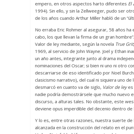
empero, en otros aspectos harto diferentes
El
1994). Sin ello, y sin la Zellweeger, pudo se
de los años cuando Arthur Miller habló de un “úl
Las series-caramelos de
Una serie c
No erraba Eric Rohmer al asegurar, 58 años ha
Shondaland
de muchas 
cabo, los que llevan la firma de un gran hombre”
Valor de ley mediante, según la novela
True Grit
13 marzo, 2026
Julio Martínez Molina
0
28 febrero, 2026
1969, al servicio de John Wayne. Joel y Ethan in
un año antes, integrante junto al drama indepe
nominaciones del Oscar; si bien ni uno ni otro c
descarriarse de eso identificado por Noel Burch
clasicismo narrativo), del cual ni siquiera uno d
desmarcó en cuanto va de siglo,
Valor de ley
es 
nadie podría demostrársele que mucho nuevo en
discurso, a alturas tales. No obstante, este western
Divertida 
deviene opus imperdible del decenio dentro de l
dramática 
Terror chamánico coreano
Y lo es, entre otras razones, nuestra suerte de
29 diciembre, 202
14 marzo, 2026
Julio Martínez Molina
0
0
alcanzada en la construcción del relato en el pu