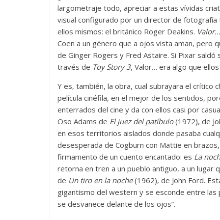
largometraje todo, apreciar a estas vívidas cri
La efímera 
visual configurado por un director de fotografía
Un vergel en las nieblas de
Villuendas
ellos mismos: el británico Roger Deakins.
Valor
la nostalgia
21 septiembre, 2
Coen a un género que a ojos vista aman, pero qu
12 octubre, 2024
Francisco G. Navarro
0
3
de Ginger Rogers y Fred Astaire. Si Pixar saldó
través de
Toy Story 3
, Valor… era algo que ellos
Y es, también, la obra, cual subrayara el crític
película cinéfila, en el mejor de los sentidos, 
enterrados del cine y da con ellos casi por casu
Oso Adams de
El juez del patíbulo
(1972), de J
en esos territorios aislados donde pasaba cualqui
desesperada de Cogburn con Mattie en brazos, p
firmamento de un cuento encantado: es
La noch
retorna en tren a un pueblo antiguo, a un lugar 
de
Un tiro en la noche
(1962), de John Ford. Est
gigantismo del western y se esconde entre las pi
se desvanece delante de los ojos”.