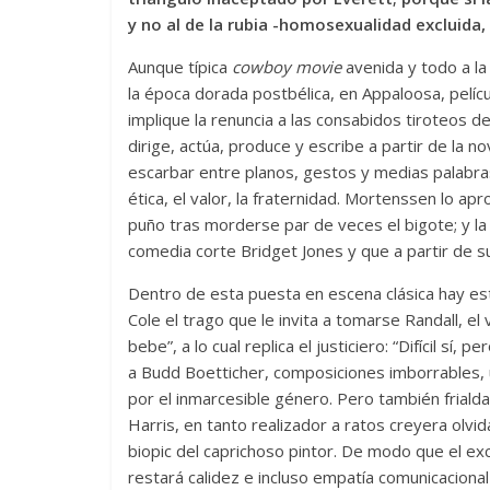
y no al de la rubia -homosexualidad excluida, 
Aunque típica
cowboy movie
avenida y todo a la 
la época dorada postbélica, en Appaloosa, pelíc
implique la renuncia a las consabidos tiroteos del 
dirige, actúa, produce y escribe a partir de la 
escarbar entre planos, gestos y medias palabra
ética, el valor, la fraternidad. Mortenssen lo a
puño tras morderse par de veces el bigote; y la
comedia corte Bridget Jones y que a partir de 
Dentro de esta puesta en escena clásica hay esti
Cole el trago que le invita a tomarse Randall, el
bebe”, a lo cual replica el justiciero: “Difícil sí
a Budd Boetticher, composiciones imborrables, 
por el inmarcesible género. Pero también friald
Harris, en tanto realizador a ratos creyera olvid
biopic del caprichoso pintor. De modo que el exc
restará calidez e incluso empatía comunicacional