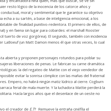
ada y encantadora niña quien, más que buscar, se ve sin
uier resto lógico de la inocencia de los catorce años y
conductual, moral y sentimental que le garantice su objetivo
 echa a su sartén, a base de inteligencia emocional, a los
itable de finalidad punitivo-redentora. El primero de ellos, de
ginal) y en faena sin lugar para cobardes: el marshall Rooster
cil tuerto de voz gorgórea). El segundo, también con incidencia
anger LaBoeuf (un Matt Damon menos él que otras veces, lo cual
ista abierta y proponen personajes rotundos para poblar su
asajeras liberaciones de penas. Le fabrican su carne dramática
ntológicas: la del regateo de Mattie con el viejo vendedor de
mposible evitar la sonrisa cómplice con las mañas del fraternal
res. Empero, no habrá ningún matiz lúdrico al cierre. Cogburn
barraca ferial de mala muerte. Y la luchadora Mattie perderá la
olitaria. Hacía largos años que el desenlace de un oeste no
ivo el creador de
E.T
? Remueve la entraña cinéfila el