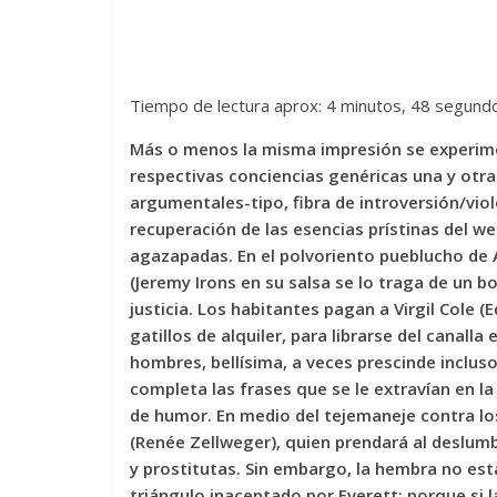
Tiempo de lectura aprox: 4 minutos, 48 segund
Más o menos la misma impresión se experime
respectivas conciencias genéricas una y otr
argumentales-tipo, fibra de introversión/vio
recuperación de las esencias prístinas del 
agazapadas. En el polvoriento pueblucho d
(Jeremy Irons en su salsa se lo traga de un 
justicia. Los habitantes pagan a Virgil Cole 
gatillos de alquiler, para librarse del canall
hombres, bellísima, a veces prescinde incluso
completa las frases que se le extravían en l
de humor. En medio del tejemaneje contra los 
(Renée Zellweger), quien prendará al deslumb
y prostitutas. Sin embargo, la hembra no est
triángulo inaceptado por Everett; porque si l