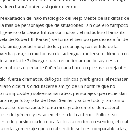
si bien habrá quien así quiera leerlo.
reexaltación del halo mitológico del Viejo Oeste de las cintas de
ula más de personajes que de situaciones -sin que ello tampoco
género o la clásica trifulca con indios-, el multioficio Harris (la
novela de Robert B. Parker) se toma el tiempo que desea a fin de
s la ambigüedad moral de los personajes, su sentido de la
provecha para, sin mucho uso de su lengua, meterse el filme en un
 insoportable Zellweger para reconfirmar que lo suyo es la
sus mohínes o pedante ñoñería nada hace en piezas semejantes.
lo, fuerza dramática, diálogos icónicos (verbigracia: al rechazar
 villano dice: “Es difícil hacerse amigo de un hombre que no
, pero no imposible”) solvencia narrativa, personajes que recuerdan
una regia fotografía de Dean Semler y sobre todo gran cariño
ad, acaso demasiada. El para mí sagrado en el orden actoral
arse del género y estar en el set de la anterior Pollock, su
eso de parsimonia le cobra factura a un ritmo resentido, el cual
 a un largometraje que en tal sentido solo es comparable a las,