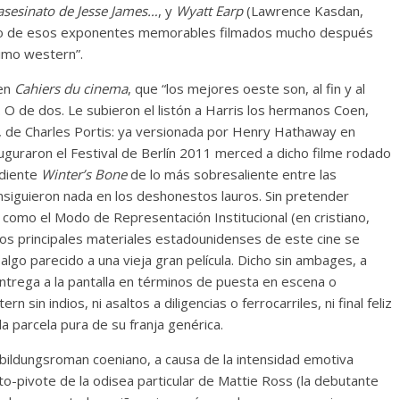
 asesinato de Jesse James…
, y
Wyatt Earp
(Lawrence Kasdan,
r otro de esos exponentes memorables filmados mucho después
Cuento de hadas
timo western”.
interclasista en la alta
on los defectos
burguesía mexicana
 en
Cahiers du cinema
, que “los mejores oeste son, al fin y al
telenovelas
. O de dos. Le subieron el listón a Harris los hermanos Coen,
30 diciembre, 2025
Julio Martínez Mol
, de Charles Portis: ya versionada por Henry Hathaway en
Julio Martínez Molina
0
0
auguraron el Festival de Berlín 2011 merced a dicho filme rodado
ndiente
Winter’s Bone
de lo más sobresaliente entre las
onsiguieron nada en los deshonestos lauros. Sin pretender
 como el Modo de Representación Institucional (en cristiano,
e los principales materiales estadounidenses de este cine se
algo parecido a una vieja gran película. Dicho sin ambages, a
trega a la pantalla en términos de puesta en escena o
 sin indios, ni asaltos a diligencias o ferrocarriles, ni final feliz
comedia
a parcela pura de su franja genérica.
argentina
Cine macizo de Cronenb
 bildungsroman coeniano, a causa de la intensidad emotiva
5
Julio Martínez Molina
28 diciembre, 2025
Julio Martínez Mol
0
nto-pivote de la odisea particular de Mattie Ross (la debutante