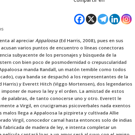
os
nta al apreciar
Appaloosa
(Ed Harris, 2008), pues en sus
a acusan varios puntos de encuentro o líneas conectoras
lencia subyacente de los personajes y búsqueda de la
western con bien poco de posmodernidad o crepuscularidad
e Appaloosa manda Randall, un matón temible como todos
bocado), cuya banda se despachó a los representantes de la
(Ed Harris) y Everett Hitch (Viggo Mortensen), dos legendarios
a e imponer de nuevo la ley y el orden. La amistad de estos
 de palabras, de tanto conocerse uno y otro. Everett le
a mente a Virgil, en crucigramas psicoverbales nada exentos
malos llega a Appaloosa la pizpireta y cultivada Allie
rado Virgil, conocedor carnal hasta entonces solo de indias
á fabricada de madera de ley, e intenta completar un
a película cantará loas a un amor será al suyo con el amigo