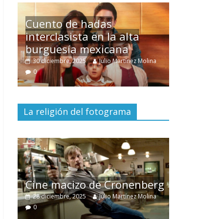
Un hombre entre dos
mundos
ina
15 mayo, 2026
Julio Martínez Molina
0
La religión del fotograma
El documental
Nuestra
tierra
y el despojo de los
erg
pueblos originarios
ina
30 junio, 2026
Julio Martínez Molina
0