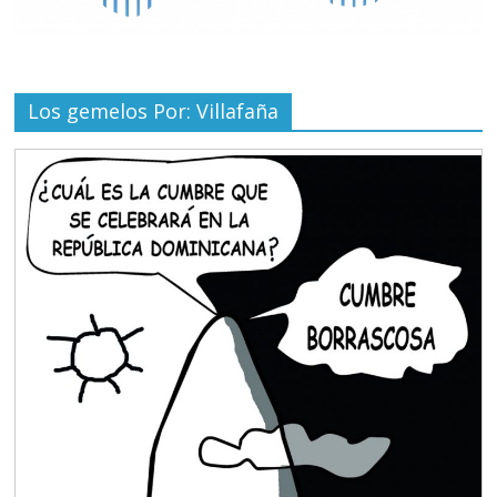
Los gemelos Por: Villafaña