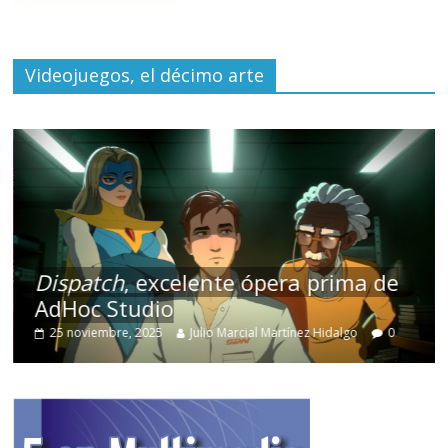
Videojuegos, el décimo arte
Dispatch
, excelente ópera prima de
AdHoc Studio
25 noviembre, 2025
Julio Marcial Martínez Hidalgo
0