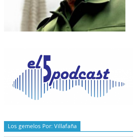
Los gemelos Por: Villafaña