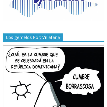
Los gemelos Por: Villafaña