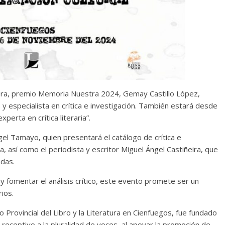
Cuento de hadas
interclasista en la alta
burguesía mexicana
30 diciembre, 2025
Julio Martínez Moli
0
ora, premio Memoria Nuestra 2024, Gemay Castillo López,
S y especialista en crítica e investigación. También estará desde
experta en crítica literaria”.
gel Tamayo‚ quien presentará el catálogo de crítica e
a, así como el periodista y escritor Miguel Ángel Castiñeira, que
adas.
 y fomentar el análisis crítico, este evento promete ser un
Cine macizo de Cronenb
ios.
28 diciembre, 2025
Julio Martínez Moli
ro Provincial del Libro y la Literatura en Cienfuegos, fue fundado
0
receptivo a la pluralidad de voces, al apoyar la promoción de