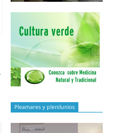
→
Pleamares y plenilunios