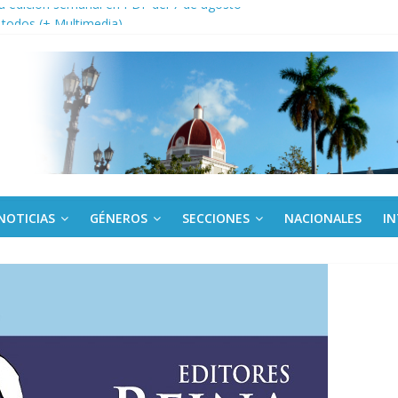
a edición semanal en PDF del 7 de agosto
or todos (+ Multimedia)
: En imágenes la prensa cubana rinde tributo al Comandante (+ Fotos)
fronteras: brigada chilena viaja a Cuba con donativos por el centenario
Va: cien años, cien escuelas
NOTICIAS
GÉNEROS
SECCIONES
NACIONALES
I