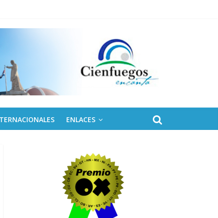
 de Fidel
NTERNACIONALES
ENLACES