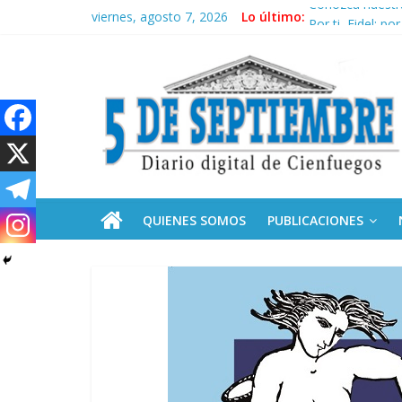
Saltar
viernes, agosto 7, 2026
Lo último:
Conozca nuestr
al
Por ti, Fidel; p
contenido
5
“Junto a Fidel”
Solidaridad sin 
Operación Cuba 
Septiembre
Diario
digital
de
QUIENES SOMOS
PUBLICACIONES
Cienfuegos,
Cuba