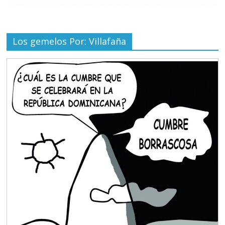
Los gemelos Por: Villafaña