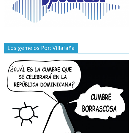
Los gemelos Por: Villafaña