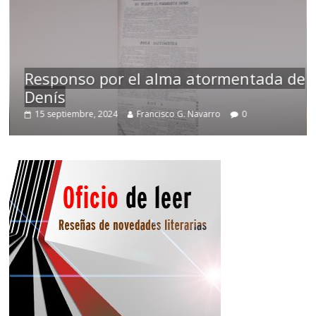
so por el alma atormentada de
Temprano 
embre, 2024
Francisco G. Navarro
0
2 noviembre,