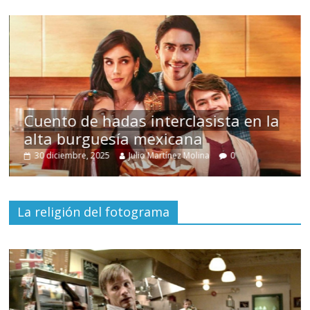
s
Cuento de hadas interclasista en la
alta burguesía mexicana
30 diciembre, 2025
Julio Martínez Molina
0
La religión del fotograma