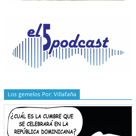
Los gemelos Por: Villafaña