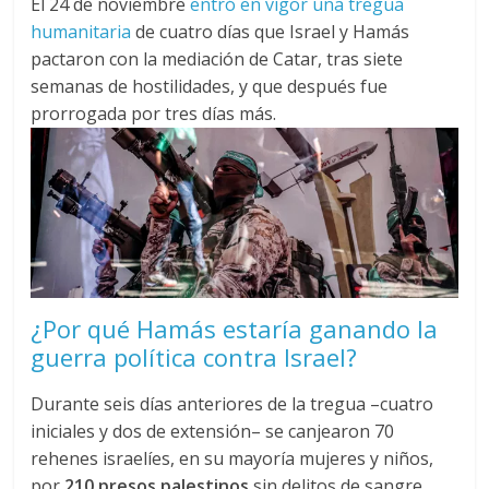
El 24 de noviembre
entró en vigor una tregua
humanitaria
de cuatro días que Israel y Hamás
pactaron con la mediación de Catar, tras siete
semanas de hostilidades, y que después fue
prorrogada por tres días más.
¿Por qué Hamás estaría ganando la
guerra política contra Israel?
Durante seis días anteriores de la tregua –cuatro
iniciales y dos de extensión– se canjearon 70
rehenes israelíes, en su mayoría mujeres y niños,
por
210 presos palestinos
sin delitos de sangre.