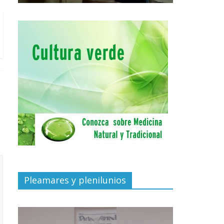
Pleamares y plenilunios