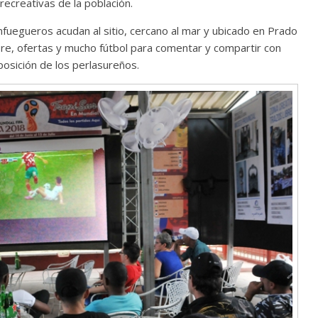
 recreativas de la población.
fuegueros acudan al sitio, cercano al mar y ubicado en Prado
ibre, ofertas y mucho fútbol para comentar y compartir con
sposición de los perlasureños.