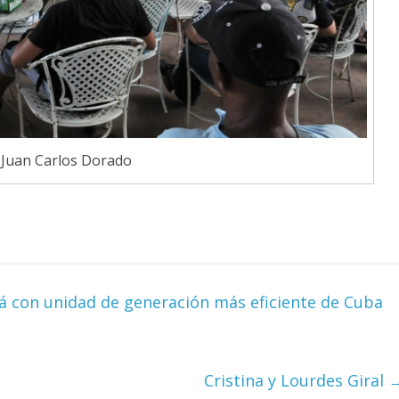
Cuento de hadas
interclasista en la alta
burguesía mexicana
30 diciembre, 2025
Julio Martínez Moli
0
 Juan Carlos Dorado
á con unidad de generación más eficiente de Cuba
Cine macizo de Cronenb
28 diciembre, 2025
Julio Martínez Moli
Cristina y Lourdes Giral
0