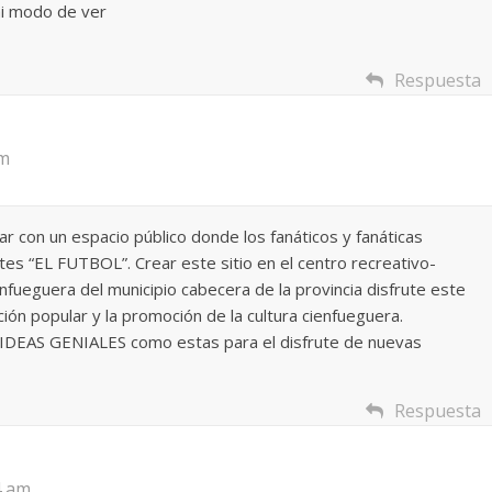
mi modo de ver
Responso por el alma
atormentada de Denís
Respuesta
15 septiembre, 2024
Francisco G. Nav
0
pm
r con un espacio público donde los fanáticos y fanáticas
tes “EL FUTBOL”. Crear este sitio en el centro recreativo-
cienfueguera del municipio cabecera de la provincia disfrute este
ón popular y la promoción de la cultura cienfueguera.
tan de IDEAS GENIALES como estas para el disfrute de nuevas
Respuesta
4 am