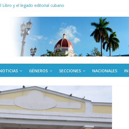
anel Empresa Eléctrica de La Habana y otras instalaciones
el Libro y el legado editorial cubano
iantes cubanos en certamen de ballet en Sudáfrica
 ICAIC, para los niños trabajamos
de una “crisis migratoria”
NOTICIAS
GÉNEROS
SECCIONES
NACIONALES
I