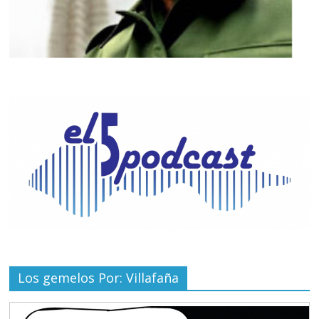
Los gemelos Por: Villafaña