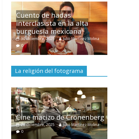
Un hombre entre dos
mundos
ina
15 mayo, 2026
Julio Martínez Molina
0
La religión del fotograma
El documental
Nuestra
tierra
y el despojo de los
erg
pueblos originarios
ina
30 junio, 2026
Julio Martínez Molina
0