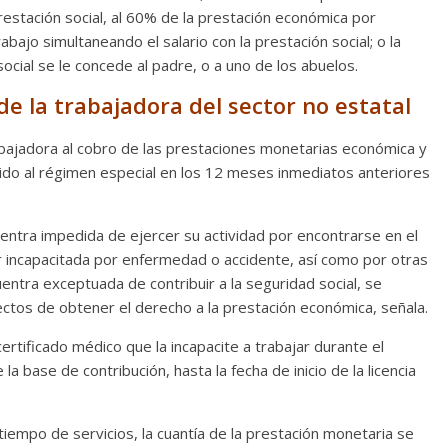
restación social, al 60% de la prestación económica por
bajo simultaneando el salario con la prestación social; o la
Cuento de hadas
ocial se le concede al padre, o a uno de los abuelos.
interclasista en la alta
on los defectos
burguesía mexicana
e la trabajadora del sector no estatal
telenovelas
30 diciembre, 2025
Julio Martínez Mol
Julio Martínez Molina
0
0
abajadora al cobro de las prestaciones monetarias económica y
buido al régimen especial en los 12 meses inmediatos anteriores
uentra impedida de ejercer su actividad por encontrarse en el
r incapacitada por enfermedad o accidente, así como por otras
uentra exceptuada de contribuir a la seguridad social, se
ctos de obtener el derecho a la prestación económica, señala.
comedia
rtificado médico que la incapacite a trabajar durante el
 base de contribución, hasta la fecha de inicio de la licencia
argentina
Cine macizo de Cronenb
25
Julio Martínez Molina
28 diciembre, 2025
Julio Martínez Mol
0
empo de servicios, la cuantía de la prestación monetaria se