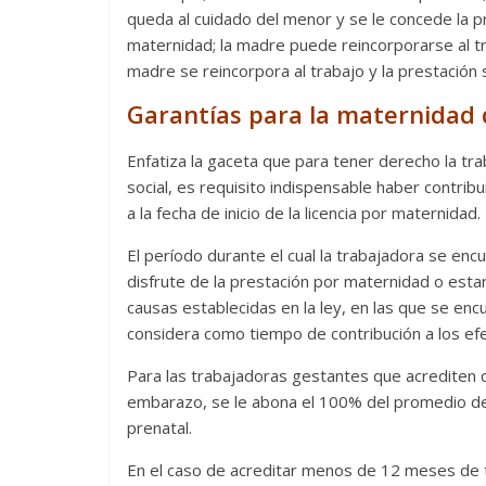
queda al cuidado del menor y se le concede la p
maternidad; la madre puede reincorporarse al tra
madre se reincorpora al trabajo y la prestación s
Las series-caramelos de
Una serie c
Garantías para la maternidad d
Shondaland
de muchas 
13 marzo, 2026
Julio Martínez Molina
0
28 febrero, 2026
Enfatiza la gaceta que para tener derecho la tr
social, es requisito indispensable haber contri
a la fecha de inicio de la licencia por maternidad.
El período durante el cual la trabajadora se enc
disfrute de la prestación por maternidad o esta
causas establecidas en la ley, en las que se enc
considera como tiempo de contribución a los efe
Divertida 
Para las trabajadoras gestantes que acrediten ce
embarazo, se le abona el 100% del promedio de la
dramática 
Terror chamánico coreano
prenatal.
29 diciembre, 20
14 marzo, 2026
Julio Martínez Molina
0
0
En el caso de acreditar menos de 12 meses de ti