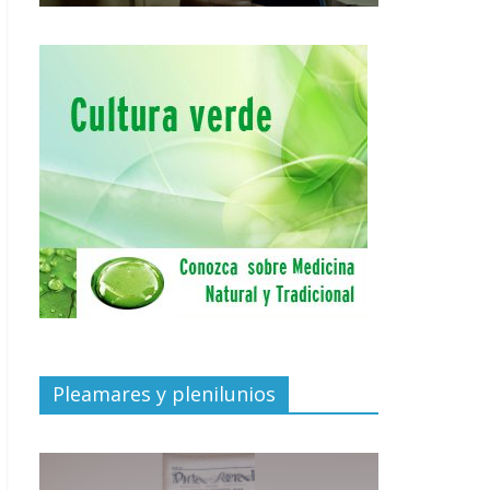
Pleamares y plenilunios