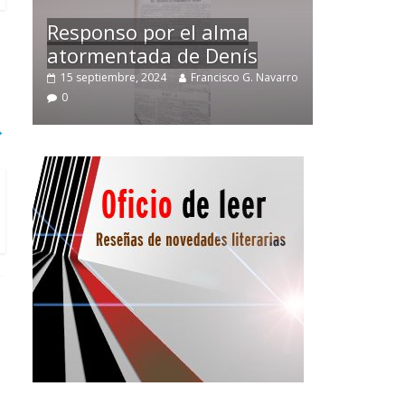
Temprano oficio de lector
varro
2 noviembre, 2024
Francisco G. Navarro
0
→