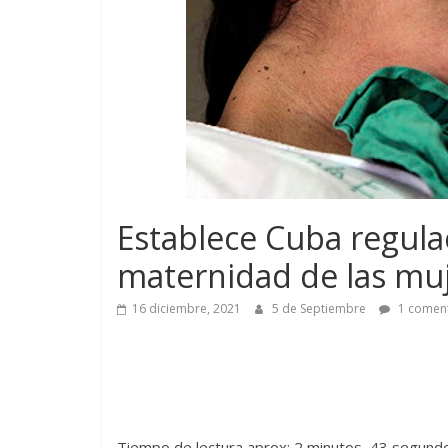
Establece Cuba regulac
maternidad de las muj
16 diciembre, 2021
5 de Septiembre
1 coment
Tiempo de lectura aprox: 2 minutos, 43 segund