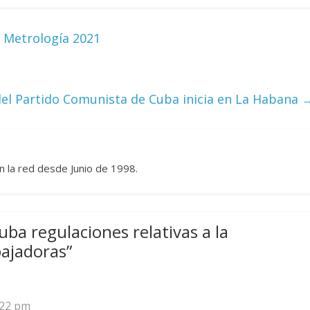
 Torre del
Responso por el alma
l Metrología 2021
atormentada de Denís
024
Francisco G. Navarro
15 septiembre, 2024
Francisco G. Na
0
 del Partido Comunista de Cuba inicia en La Habana
n la red desde Junio de 1998.
uba regulaciones relativas a la
bajadoras
”
:22 pm