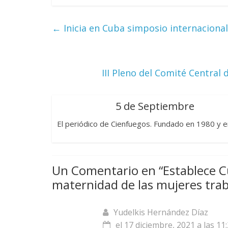
La efímera
Un vergel en las nieblas de
←
Inicia en Cuba simposio internaciona
Villuendas
la nostalgia
21 septiembre, 2
12 octubre, 2024
Francisco G. Navarro
0
3
III Pleno del Comité Central
5 de Septiembre
El periódico de Cienfuegos. Fundado en 1980 y e
Un Comentario en “
Establece C
maternidad de las mujeres tra
Yudelkis Hernández Díaz
el 17 diciembre, 2021 a las 11