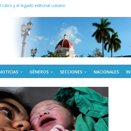
anel Empresa Eléctrica de La Habana y otras instalaciones
el Libro y el legado editorial cubano
iantes cubanos en certamen de ballet en Sudáfrica
 ICAIC, para los niños trabajamos
de una “crisis migratoria”
NOTICIAS
GÉNEROS
SECCIONES
NACIONALES
I