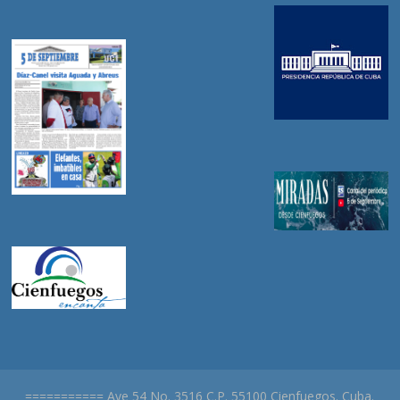
=========== Ave 54 No. 3516 C.P. 55100 Cienfuegos. Cuba.