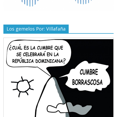
Los gemelos Por: Villafaña