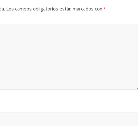
da.
Los campos obligatorios están marcados con
*
Cuento de hadas
interclasista en la alta
on los defectos
burguesía mexicana
telenovelas
30 diciembre, 2025
Julio Martínez Mol
Julio Martínez Molina
0
0
comedia
argentina
Cine macizo de Cronenb
25
Julio Martínez Molina
28 diciembre, 2025
Julio Martínez Mol
0