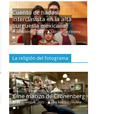
Un hombre entre dos
mundos
ina
15 mayo, 2026
Julio Martínez Molina
0
La religión del fotograma
El documental
Nuestra
tierra
y el despojo de los
erg
pueblos originarios
ina
30 junio, 2026
Julio Martínez Molina
0