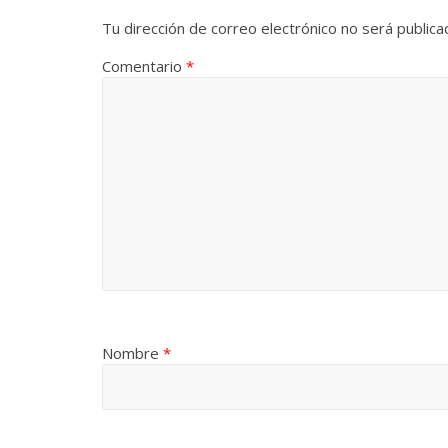
Tu dirección de correo electrónico no será publica
Comentario
*
Las series-caramelos de
Una serie c
Shondaland
de muchas 
13 marzo, 2026
Julio Martínez Molina
0
28 febrero, 2026
Divertida 
Nombre
*
dramática 
Terror chamánico coreano
29 diciembre, 20
14 marzo, 2026
Julio Martínez Molina
0
0