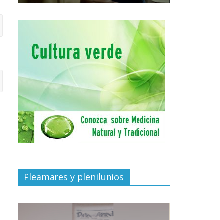
Pleamares y plenilunios