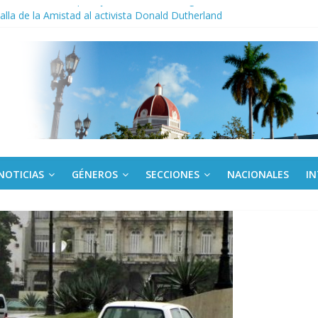
cio militar activo para jóvenes en Cienfuegos
la de la Amistad al activista Donald Dutherland
os
egunda edición de Beca para realizadoras mayores de 50 años
ac aniversario 65 con jornada Arte fiel
NOTICIAS
GÉNEROS
SECCIONES
NACIONALES
I