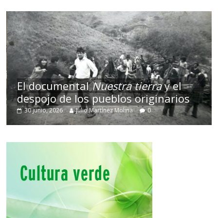
El documental
Nuestra tierra
y el
despojo de los pueblos originarios
T
30 junio, 2026
Julio Martínez Molina
0