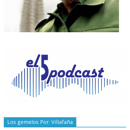
Los gemelos Por: Villafaña