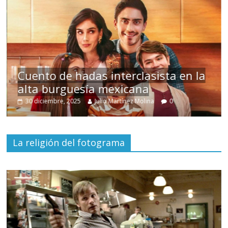
Cuento de hadas interclasista en la
alta burguesía mexicana
Un
30 diciembre, 2025
Julio Martínez Molina
0
1
La religión del fotograma