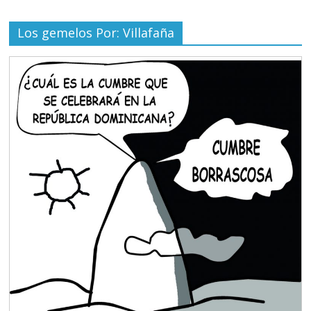
Los gemelos Por: Villafaña