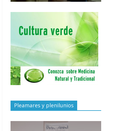
Pleamares y plenilunios