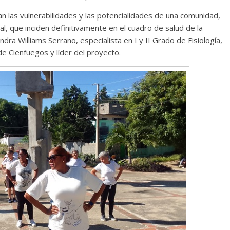
an las vulnerabilidades y las potencialidades de una comunidad,
Cuento de hadas
ral, que inciden definitivamente en el cuadro de salud de la
interclasista en la alta
dra Williams Serrano, especialista en I y II Grado de Fisiología,
burguesía mexicana
e Cienfuegos y líder del proyecto.
30 diciembre, 2025
Julio Martínez Moli
0
Cine macizo de Cronenb
28 diciembre, 2025
Julio Martínez Moli
0