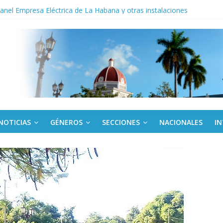
noche opacado por el alcohol
anel Empresa Eléctrica de La Habana y otras instalaciones
del Libro y el legado editorial cubano
iantes cubanos en certamen de ballet en Sudáfrica
 ICAIC, para los niños trabajamos
NOTICIAS
GÉNEROS
SECCIONES
NACIONALES
I