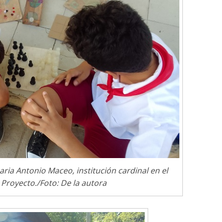
Responso por el alma
atormentada de Denís
15 septiembre, 2024
Francisco G. Nav
0
aria Antonio Maceo, institución cardinal en el
 Proyecto./Foto: De la autora