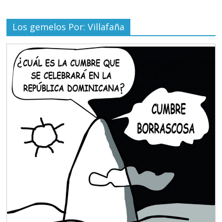
Los gemelos Por: Villafaña