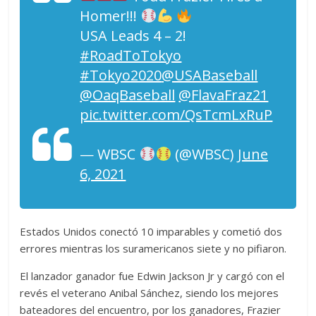
Homer!!!
USA Leads 4 – 2!
#RoadToTokyo
#Tokyo2020
@USABaseball
@OaqBaseball
@FlavaFraz21
pic.twitter.com/QsTcmLxRuP
— WBSC
(@WBSC)
June
6, 2021
Estados Unidos conectó 10 imparables y cometió dos
errores mientras los suramericanos siete y no pifiaron.
El lanzador ganador fue Edwin Jackson Jr y cargó con el
revés el veterano Anibal Sánchez, siendo los mejores
bateadores del encuentro, por los ganadores, Frazier