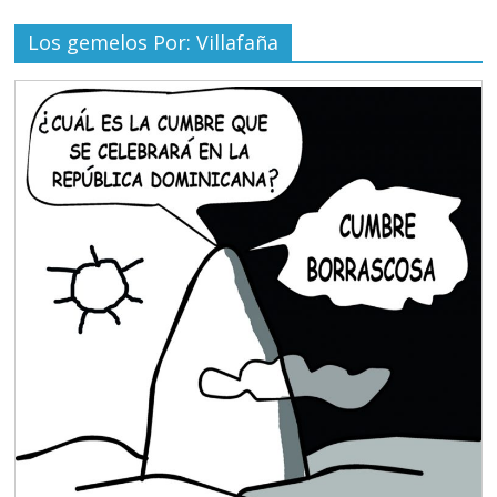
Los gemelos Por: Villafaña