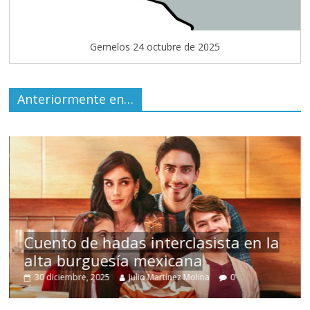
Gemelos 24 octubre de 2025
Anteriormente en…
ento de hadas interclasista en la
ta burguesía mexicana
Un h
 diciembre, 2025
Julio Martínez Molina
0
15 may