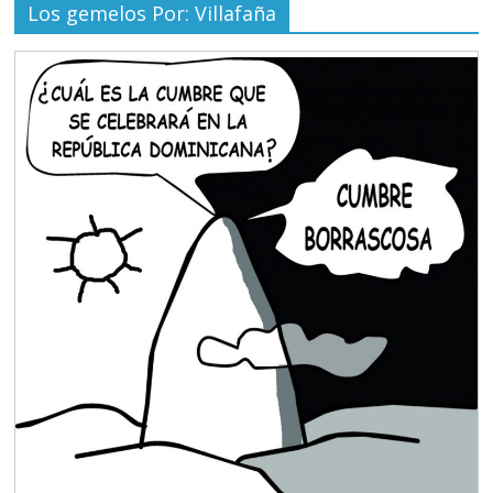
Los gemelos Por: Villafaña