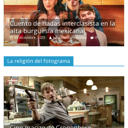
s
Cuento de hadas interclasista en la
alta burguesía mexicana
30 diciembre, 2025
Julio Martínez Molina
0
La religión del fotograma
Cine macizo de Cronenberg