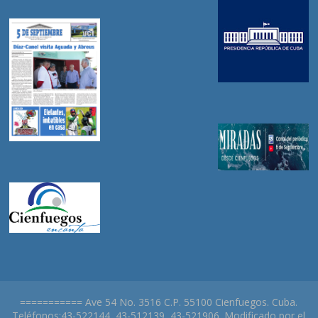
=========== Ave 54 No. 3516 C.P. 55100 Cienfuegos. Cuba.
Teléfonos:43-522144, 43-512139, 43-521906. Modificado por el