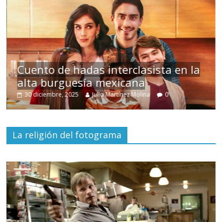
s
Cuento de hadas interclasista en la
alta burguesía mexicana
30 diciembre, 2025
Julio Martínez Molina
0
La religión del fotograma