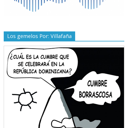
Los gemelos Por: Villafaña