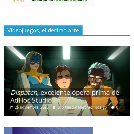
Videojuegos, el décimo arte
Dispatch
, excelente ópera prima de
AdHoc Studio
25 noviembre, 2025
Julio Marcial Martínez Hidalgo
0