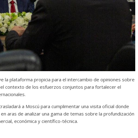
Responso por el alma
atormentada de Denís
15 septiembre, 2024
Francisco G. Nav
0
uye la plataforma propicia para el intercambio de opiniones sobre
el contexto de los esfuerzos conjuntos para fortalecer el
ernacionales.
e trasladará a Moscú para cumplimentar una visita oficial donde
, en aras de analizar una gama de temas sobre la profundización
ercial, económica y científico-técnica.