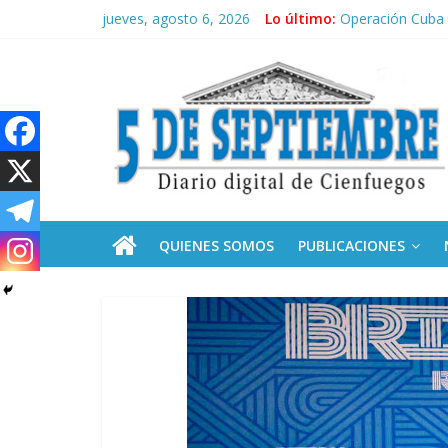
Saltar
jueves, agosto 6, 2026
Lo último:
Solidaridad sin f
al
Operación Cuba V
contenido
5
Condecoró Díaz-
Siguen labores 
Asela, una doct
Septiembre
Diario
digital
de
QUIENES SOMOS
PUBLICACIONES
Cienfuegos,
Cuba