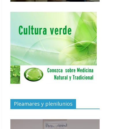
Pleamares y plenilunios