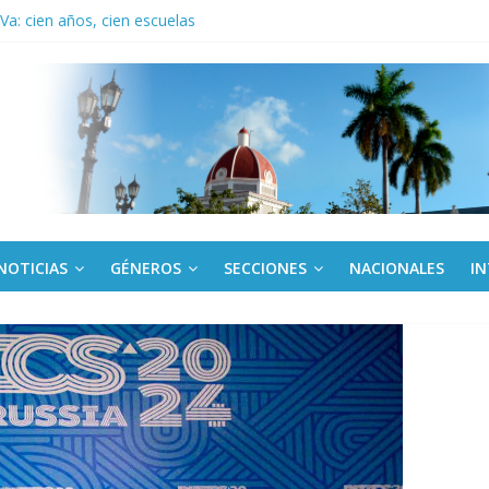
ronteras: brigada chilena viaja a Cuba con donativos por el centenario
a: cien años, cien escuelas
Canel a brigada cubana que asistió en Venezuela
de rescate en escuela con desplome parcial en Cuba
ora cubana amante de la Estomatología, dice NO al bloqueo
NOTICIAS
GÉNEROS
SECCIONES
NACIONALES
I