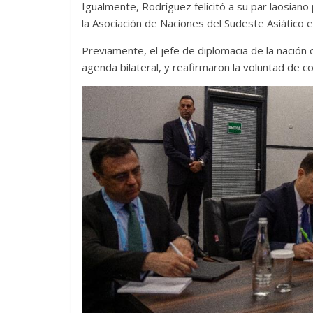
Igualmente, Rodríguez felicitó a su par laosia
la Asociación de Naciones del Sudeste Asiático 
Previamente, el jefe de diplomacia de la nación c
agenda bilateral, y reafirmaron la voluntad de con