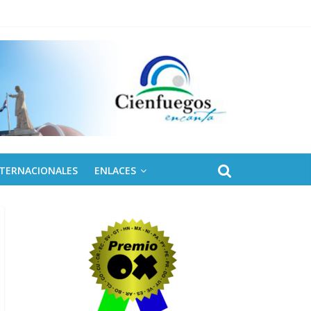
 de Fidel
NTERNACIONALES
ENLACES