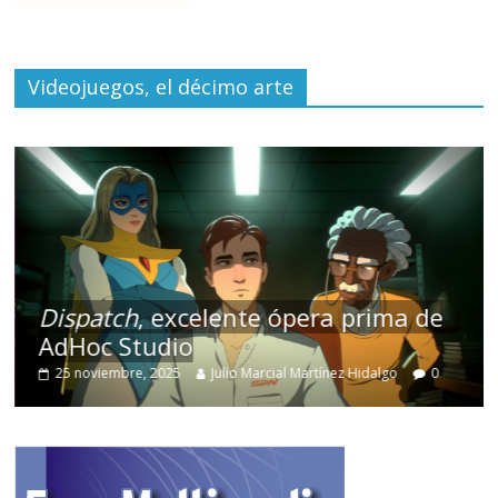
Videojuegos, el décimo arte
Dispatch
, excelente ópera prima de
AdHoc Studio
25 noviembre, 2025
Julio Marcial Martínez Hidalgo
0