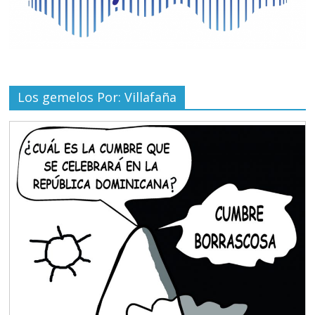
Los gemelos Por: Villafaña