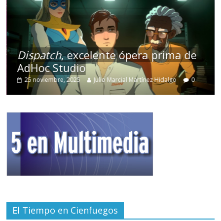
Dispatch
, excelente ópera prima de
AdHoc Studio
25 noviembre, 2025
Julio Marcial Martínez Hidalgo
0
El Tiempo en Cienfuegos