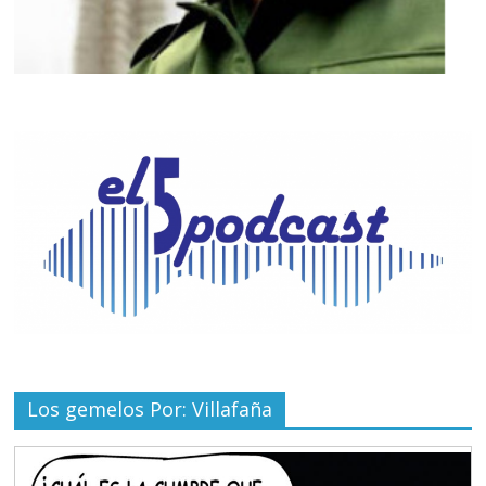
Los gemelos Por: Villafaña