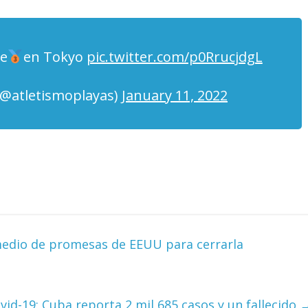
te
en Tokyo
pic.twitter.com/p0RrucjdgL
(@atletismoplayas)
January 11, 2022
edio de promesas de EEUU para cerrarla
vid-19: Cuba reporta 2 mil 685 casos y un fallecido