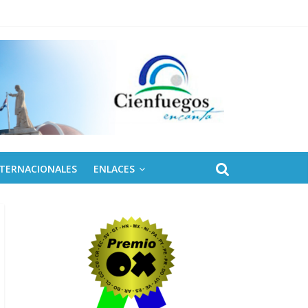
 de Fidel
NTERNACIONALES
ENLACES