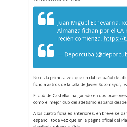
Juan Miguel Echevarria, 
Almanza fichan por el CA 
recién comienza.
https://
— Deporcuba (@deporcu
No es la primera vez que un club español de atlet
fichó a astros de la talla de Javier Sotomayor, I
El club de Castellón ha ganado en dos ocasione
como el mejor club del atletismo español desde
A los cuatro fichajes anteriores, en breve se da
español, toda vez que en la página oficial del Pl
discóbola cubana al Club.