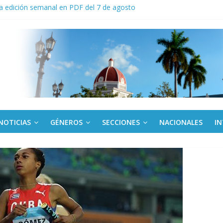
a edición semanal en PDF del 7 de agosto
or todos (+ Multimedia)
: En imágenes la prensa cubana rinde tributo al Comandante (+ Fotos)
fronteras: brigada chilena viaja a Cuba con donativos por el centenario
Va: cien años, cien escuelas
NOTICIAS
GÉNEROS
SECCIONES
NACIONALES
I