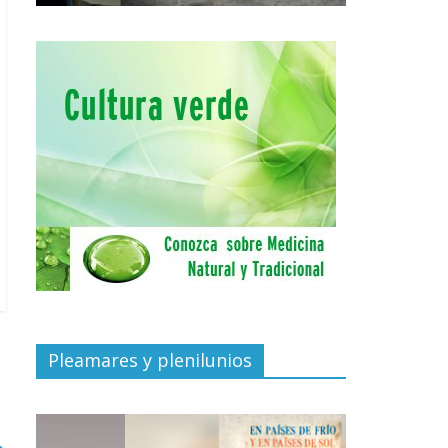
Pleamares y plenilunios
→