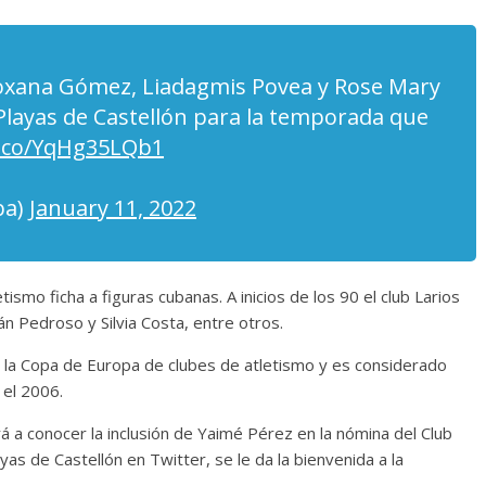
Cuento de hadas
interclasista en la alta
Roxana Gómez, Liadagmis Povea y Rose Mary
burguesía mexicana
Playas de Castellón para la temporada que
30 diciembre, 2025
Julio Martínez Moli
t.co/YqHg35LQb1
0
ba)
January 11, 2022
ismo ficha a figuras cubanas. A inicios de los 90 el club Larios
ván Pedroso y Silvia Costa, entre otros.
s la Copa de Europa de clubes de atletismo y es considerado
 el 2006.
Cine macizo de Cronenb
rá a conocer la inclusión de Yaimé Pérez en la nómina del Club
28 diciembre, 2025
Julio Martínez Moli
ayas de Castellón en Twitter, se le da la bienvenida a la
0