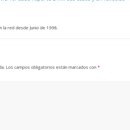
Responso por el alma
atormentada de Denís
15 septiembre, 2024
Francisco G. Nav
n la red desde Junio de 1998.
0
da.
Los campos obligatorios están marcados con
*