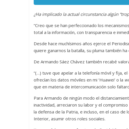
¿Ha implicado la actual circunstancia algún “trop
“Creo que se han perfeccionado los mecanismos
Las series-caramelos de
Una serie c
total a la información, con transparencia e inmed
Shondaland
de muchas 
13 marzo, 2026
Julio Martínez Molina
0
28 febrero, 2026
Desde hace muchísimos años ejerce el Periodi
quiere ganarnos la batalla, su pluma también ha
De Armando Sáez Chávez también recabé valora
“(…) tuve que apelar a la telefonía móvil y fija, e
ofrecían los datos móviles en mi ‘Huawei’ o la
wi
que en materia de intercomunicación solo faltaro
Para Armando de ningún modo el distanciamiento 
Divertida 
inactividad, arreciaron su labor y el compromiso
dramática 
la defensa de la Patria, e incluso, en el caso de
Terror chamánico coreano
29 diciembre, 202
Interior, asumir otros roles sociales.
14 marzo, 2026
Julio Martínez Molina
0
0