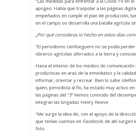
“Las medidas para enfrentar a la Covid-19 en el
apogeo. Había que traspolar a las páginas digi
empeñados en cumplir el plan de producción, lueg
en el campo se desarrolla una batalla agrícola s
¿Por qué consideras lo hecho en estos días com
“El periodismo cienfueguero no se podía perder
obreros agrícolas aferrados a la tierra y consci
Hacia el interior de los medios de comunicación
productivas en aras de la inmediatez y la calidad
informar, orientar y recrear. Bien lo sabe Idelf
quien, periodista al fin, ha estado muy activo 
las páginas del “
5
” hemos conocido del desempeñ
integran las brigadas Henry Reeve.
“Me surge la idea de, con el apoyo de la direcci
que tenían cuentas en
Facebook
; de ahí surgen
foto.