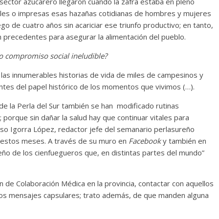
 sector azucarero llegaron cuando la zafra estaba en pleno
tales o impresas esas hazañas cotidianas de hombres y mujeres
o de cuatro años sin acariciar ese triunfo productivo; en tanto,
in precedentes para asegurar la alimentación del pueblo.
o compromiso social ineludible?
 las innumerables historias de vida de miles de campesinos y
entes del papel histórico de los momentos que vivimos (…).
 de la Perla del Sur también se han modificado rutinas
; porque sin dañar la salud hay que continuar vitales para
onso Igorra López, redactor jefe del semanario perlasureño
en estos meses. A través de su muro en
Facebook
y también en
o de los cienfuegueros que, en distintas partes del mundo”
ón de Colaboración Médica en la provincia, contactar con aquellos
 los mensajes capsulares; trato además, de que manden alguna