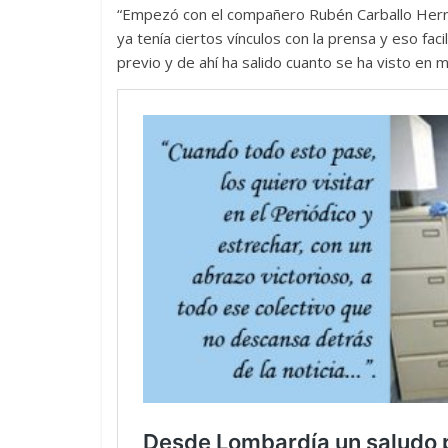
“Empezó con el compañero Rubén Carballo Herrer
La efímera 
ya tenía ciertos vínculos con la prensa y eso fa
Un vergel en las nieblas de
Villuendas
previo y de ahí ha salido cuanto se ha visto en m
la nostalgia
21 septiembre, 2
12 octubre, 2024
Francisco G. Navarro
0
3