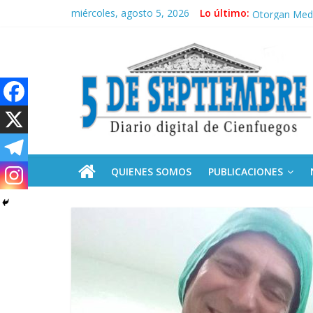
Saltar
miércoles, agosto 5, 2026
Lo último:
Culmina servi
al
Otorgan Medal
contenido
5
Es de nosotr
Convocan a s
Celebrará Une
Septiembre
Diario
digital
de
QUIENES SOMOS
PUBLICACIONES
Cienfuegos,
Cuba