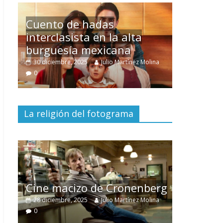
Un hombre entre dos
mundos
na
15 mayo, 2026
Julio Martínez Molina
0
La religión del fotograma
El documental
Nuestra
tierra
y el despojo de los
erg
pueblos originarios
na
30 junio, 2026
Julio Martínez Molina
0