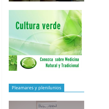
Pleamares y plenilunios