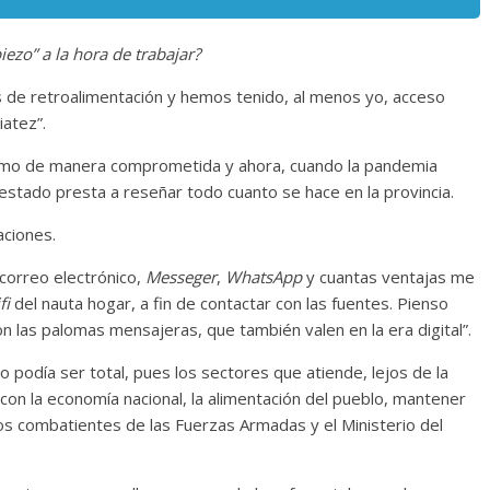
Cuento de hadas
iezo” a la hora de trabajar?
interclasista en la alta
 de retroalimentación y hemos tenido, al menos yo, acceso
on los defectos
burguesía mexicana
iatez”.
telenovelas
30 diciembre, 2025
Julio Martínez Moli
Julio Martínez Molina
0
0
smo de manera comprometida y ahora, cuando la pandemia
 estado presta a reseñar todo cuanto se hace en la provincia.
ciones.
l correo electrónico,
Messeger
,
WhatsApp
y cuantas ventajas me
fi
del nauta hogar, a fin de contactar con las fuentes. Pienso
n las palomas mensajeras, que también valen en la era digital”.
podía ser total, pues los sectores que atiende, lejos de la
comedia
 con la economía nacional, la alimentación del pueblo, mantener
argentina
Cine macizo de Cronenb
 los combatientes de las Fuerzas Armadas y el Ministerio del
5
Julio Martínez Molina
28 diciembre, 2025
Julio Martínez Moli
0