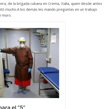
a, de la brigada cubana en Crema, Italia, quien desde antes
Torre del
Responso por el alma
cilitó mucho.A los demás les mando preguntas en un trabajo
atormentada de Denís
i muro.
024
Francisco G. Navarro
15 septiembre, 2024
Francisco G. Nav
0