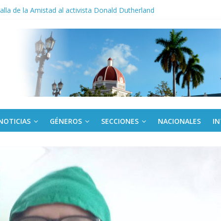
cio militar activo para jóvenes en Cienfuegos
la de la Amistad al activista Donald Dutherland
os
egunda edición de Beca para realizadoras mayores de 50 años
ac aniversario 65 con jornada Arte fiel
NOTICIAS
GÉNEROS
SECCIONES
NACIONALES
I