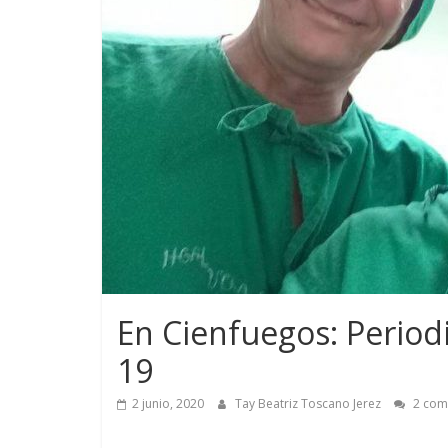
En Cienfuegos: Periodi
19
2 junio, 2020
Tay Beatriz Toscano Jerez
2 com