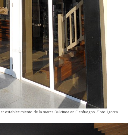
Un vergel en las nieblas 
icio de lector
la nostalgia
4
Francisco G. Navarro
12 octubre, 2024
Francisco G. Navarro
mer establecimiento de la marca Dulcinea en Cienfuegos. /Foto: Igorra