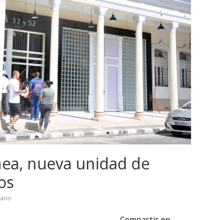
inea, nueva unidad de
os
ario
Compartir en