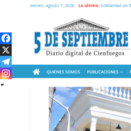
Saltar
viernes, agosto 7, 2026
Lo último:
Solidaridad sin 
al
Operación Cuba 
contenido
5
Conozca nuestr
Por ti, Fidel; p
Septiembre
Diario
digital
de
QUIENES SOMOS
PUBLICACIONES
Cienfuegos,
Cuba