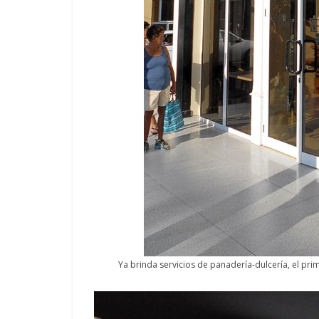
Responso por el alma
atormentada de Denís
Temprano of
15 septiembre, 2024
Francisco G. Navarro
2 noviembre, 202
0
0
Ya brinda servicios de panadería-dulcería, el pri