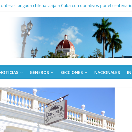
fronteras: brigada chilena viaja a Cuba con donativos por el centenario
Va: cien años, cien escuelas
a edición semanal en PDF del 7 de agosto
or todos (+ Multimedia)
NOTICIAS
GÉNEROS
SECCIONES
NACIONALES
I