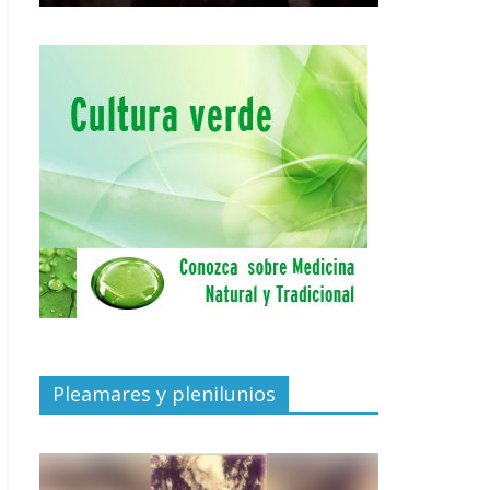
Pleamares y plenilunios