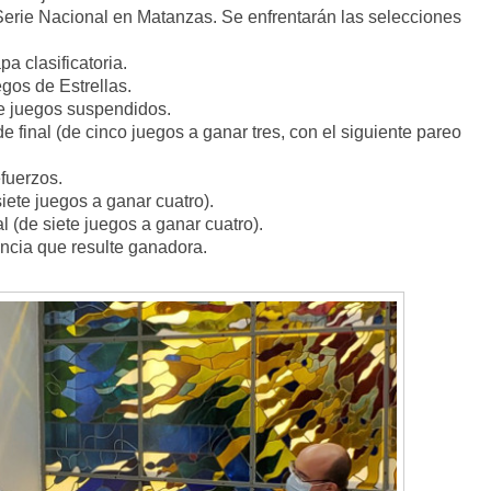
Serie Nacional en Matanzas. Se enfrentarán las selecciones
Cuento de hadas
a clasificatoria.
interclasista en la alta
gos de Estrellas.
burguesía mexicana
de juegos suspendidos.
e final (de cinco juegos a ganar tres, con el siguiente pareo
30 diciembre, 2025
Julio Martínez Moli
0
fuerzos.
iete juegos a ganar cuatro).
l (de siete juegos a ganar cuatro).
incia que resulte ganadora.
Cine macizo de Cronenb
28 diciembre, 2025
Julio Martínez Moli
0