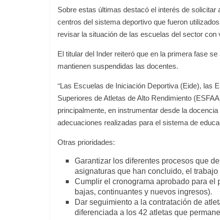
Sobre estas últimas destacó el interés de solicitar 
La efímera 
centros del sistema deportivo que fueron utilizado
Un vergel en las nieblas de
Villuendas
revisar la situación de las escuelas del sector con v
la nostalgia
21 septiembre, 20
12 octubre, 2024
Francisco G. Navarro
0
3
El titular del Inder reiteró que en la primera fase 
mantienen suspendidas las docentes.
“
Las Escuelas de Iniciación Deportiva (Eide), las
Superiores de Atletas de Alto Rendimiento (ESFA
principalmente, en instrumentar desde la docencia 
adecuaciones realizadas para el sistema de educac
Otras prioridades:
Garantizar los diferentes procesos que des
asignaturas que han concluido, el trabajo
Cumplir el cronograma aprobado para el 
bajas, continuantes y nuevos ingresos).
Dar seguimiento a la contratación de atlet
diferenciada a los 42 atletas que perman