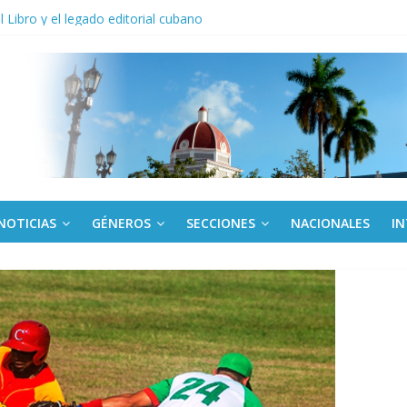
anel Empresa Eléctrica de La Habana y otras instalaciones
el Libro y el legado editorial cubano
iantes cubanos en certamen de ballet en Sudáfrica
 ICAIC, para los niños trabajamos
de una “crisis migratoria”
NOTICIAS
GÉNEROS
SECCIONES
NACIONALES
I