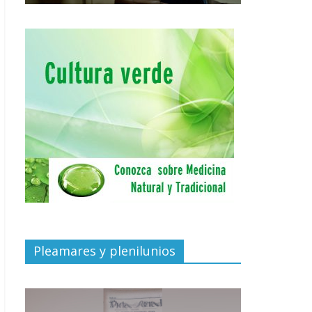
Pleamares y plenilunios