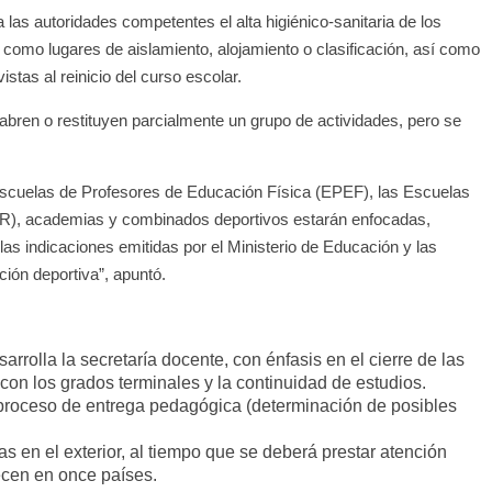
a las autoridades competentes el alta higiénico-sanitaria de los
Torre del
Responso por el alma
s como lugares de aislamiento, alojamiento o clasificación, así como
atormentada de Denís
istas al reinicio del curso escolar.
24
Francisco G. Navarro
15 septiembre, 2024
Francisco G. Nav
0
se abren o restituyen parcialmente un grupo de actividades, pero se
 Escuelas de Profesores de Educación Física (EPEF), las Escuelas
AR), academias y combinados deportivos estarán enfocadas,
las indicaciones emitidas por el Ministerio de Educación y las
ión deportiva”, apuntó.
arrolla la secretaría docente, con énfasis en el cierre de las
 con los grados terminales y la continuidad de estudios.
proceso de entrega pedagógica (determinación de posibles
as en el exterior, al tiempo que se deberá prestar atención
ecen en once países.