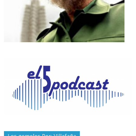
Los gemelos Por: Villafaña