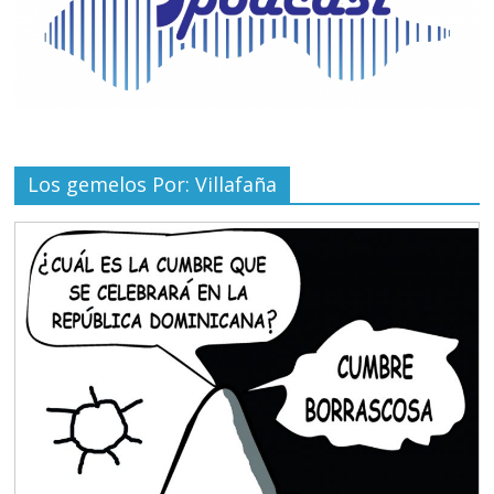
Los gemelos Por: Villafaña