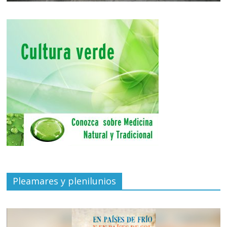
Pleamares y plenilunios