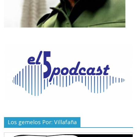
Los gemelos Por: Villafaña