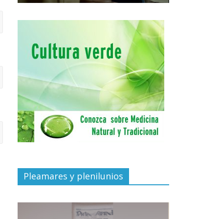
Pleamares y plenilunios