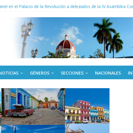
to del límite para trasferir desde la tarjeta Red
anel en el Palacio de la Revolución a delegados de la IV Asamblea C
 de Dominicana reivindica legado de Fidel Castro
 América Latina corteja al escudo
ante el espejo de su séptima caída
NOTICIAS
GÉNEROS
SECCIONES
NACIONALES
I