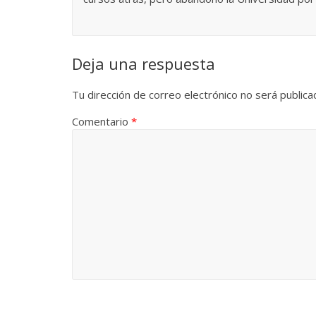
Deja una respuesta
Las series-caramelos de
Una serie c
Shondaland
de muchas 
Tu dirección de correo electrónico no será publica
13 marzo, 2026
Julio Martínez Molina
0
28 febrero, 2026
Comentario
*
Divertida 
dramática 
Terror chamánico coreano
29 diciembre, 20
14 marzo, 2026
Julio Martínez Molina
0
0