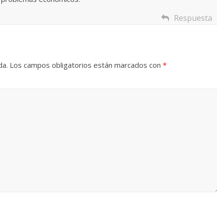
Respuesta
Cuento de hadas
interclasista en la alta
on los defectos
burguesía mexicana
telenovelas
30 diciembre, 2025
Julio Martínez Mol
da.
Los campos obligatorios están marcados con
*
Julio Martínez Molina
0
0
comedia
argentina
Cine macizo de Cronenb
25
Julio Martínez Molina
28 diciembre, 2025
Julio Martínez Mol
0