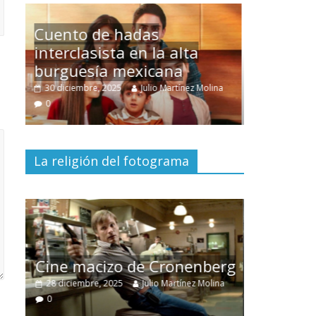
Un hombre entre dos
mundos
ina
15 mayo, 2026
Julio Martínez Molina
0
La religión del fotograma
El documental
Nuestra
tierra
y el despojo de los
erg
pueblos originarios
ina
30 junio, 2026
Julio Martínez Molina
0