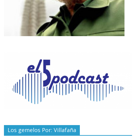
Los gemelos Por: Villafaña