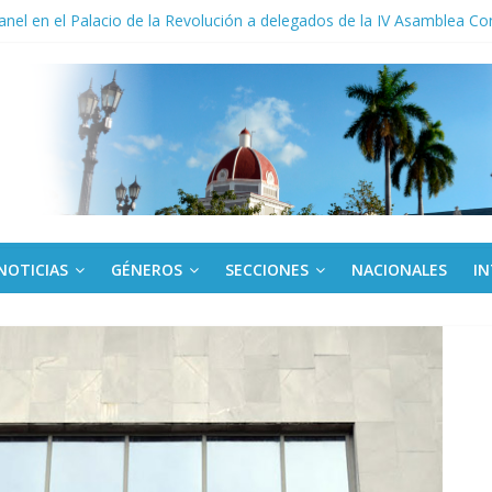
to del límite para trasferir desde la tarjeta Red
anel en el Palacio de la Revolución a delegados de la IV Asamblea C
 de Dominicana reivindica legado de Fidel Castro
 América Latina corteja al escudo
ante el espejo de su séptima caída
NOTICIAS
GÉNEROS
SECCIONES
NACIONALES
I