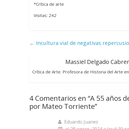
*Crítica de arte
Visitas: 242
Las series-caramelos de
Una serie c
Shondaland
de muchas 
←
Incultura vial de negativas repercusi
13 marzo, 2026
Julio Martínez Molina
0
28 febrero, 2026
Massiel Delgado Cabre
Crítica de Arte. Profesora de Historia del Arte e
4 Comentarios en “
A 55 años d
Divertida 
por Mateo Torriente
”
dramática 
Terror chamánico coreano
29 diciembre, 202
Eduardo Juanes
14 marzo, 2026
Julio Martínez Molina
0
0