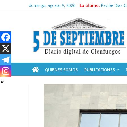
Saltar
domingo, agosto 9, 2026
Lo último:
Sobre el aumen
al
Recibe Díaz-C
contenido
5
Frente Amplio
La derecha de
MLB: Dodgers 
Septiembre
Diario
digital
de
QUIENES SOMOS
PUBLICACIONES
Cienfuegos,
Cuba