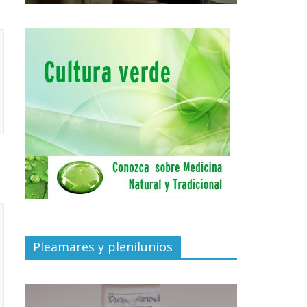
Pleamares y plenilunios