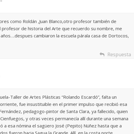
m
sores como Roldán ,Juan Blanco,otro profesor también de
l profesor de historia del Arte que recuerdo su nombre, me
14 años….despues cambiaron la escuela párala casa de Dortocos,
Respuesta
m
ela-Taller de Artes Plásticas “Rolando Escardó”, falta un
riente, fue insustituible en el primer impulso que recibió esa
 Fernández, pedagogo-pintor de Santa Clara, ya fallecido, quien
o a Cienfuegos, y otras veces permanecía allí durante una semana
ró a esa nómina el sagüero José (Pepito) Nüñez hasta que a
os fueron hacia Sagua la Grande. Allí, en la costa norte