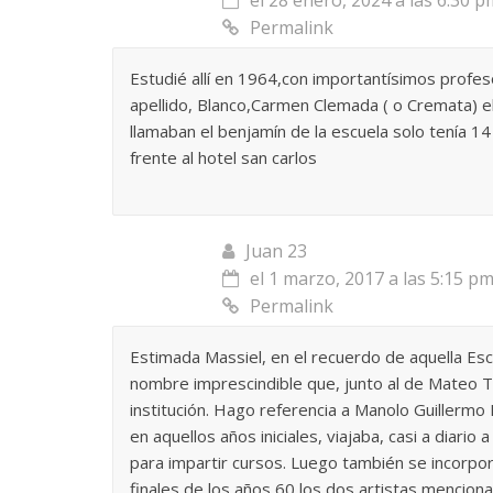
el 28 enero, 2024 a las 6:30 p
Permalink
Estudié allí en 1964,con importantísimos profe
apellido, Blanco,Carmen Clemada ( o Cremata) e
llamaban el benjamín de la escuela solo tenía 
frente al hotel san carlos
Juan 23
el 1 marzo, 2017 a las 5:15 p
Permalink
Estimada Massiel, en el recuerdo de aquella Escu
nombre imprescindible que, junto al de Mateo Tor
institución. Hago referencia a Manolo Guillermo
en aquellos años iniciales, viajaba, casi a diari
para impartir cursos. Luego también se incorpo
finales de los años 60 los dos artistas mencionad