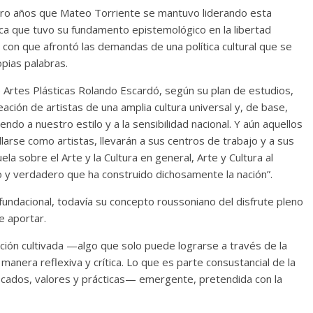
atro años que Mateo Torriente se mantuvo liderando esta
a que tuvo su fundamento epistemológico en la libertad
a con que afrontó las demandas de una política cultural que se
opias palabras.
e Artes Plásticas Rolando Escardó, según su plan de estudios,
ación de artistas de una amplia cultura universal y, de base,
o a nuestro estilo y a la sensibilidad nacional. Y aún aquellos
larse como artistas, llevarán a sus centros de trabajo y a sus
a sobre el Arte y la Cultura en general, Arte y Cultura al
ico y verdadero que ha construido dichosamente la nación”.
fundacional, todavía su concepto roussoniano del disfrute pleno
e aportar.
ción cultivada —algo que solo puede lograrse a través de la
anera reflexiva y crítica. Lo que es parte consustancial de la
icados, valores y prácticas— emergente, pretendida con la