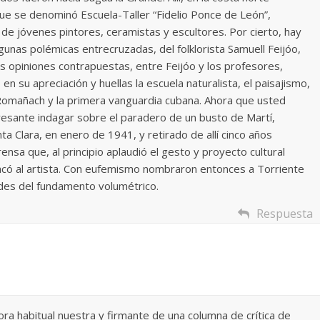
que se denominó Escuela-Taller “Fidelio Ponce de León”,
Torre del
Responso por el alma
n de jóvenes pintores, ceramistas y escultores. Por cierto, hay
atormentada de Denís
gunas polémicas entrecruzadas, del folklorista Samuell Feijóo,
024
Francisco G. Navarro
15 septiembre, 2024
Francisco G. Nav
las opiniones contrapuestas, entre Feijóo y los profesores,
0
en su apreciación y huellas la escuela naturalista, el paisajismo,
 Romañach y la primera vanguardia cubana. Ahora que usted
resante indagar sobre el paradero de un busto de Martí,
ta Clara, en enero de 1941, y retirado de allí cinco años
nsa que, al principio aplaudió el gesto y proyecto cultural
tacó al artista. Con eufemismo nombraron entonces a Torriente
ades del fundamento volumétrico.
Respuesta
a habitual nuestra y firmante de una columna de crítica de