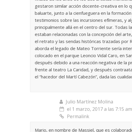
gestaron similar acción docente-creativa en lo 
La efímera 
baluarte, junto a la cienfueguera en la formació
Un vergel en las nieblas de
Villuendas
testimonios sobre las incursiones efímeras, y al
la nostalgia
21 septiembre, 2
principalmente allá en el centro del sur. Todas 
12 octubre, 2024
Francisco G. Navarro
0
3
estaban relacionadas con la concepción del arte, 
el retrato y las sendas históricas trazadas por
aborda el legado de Mateo Torriente sería inte
colocado en el parque Leoncio Vidal Caro, en San
después debido a una reacción negativa de la pre
frente al teatro La Caridad, y después contraa
el “hacedor del Martí Cabezón”, dada las cualid
Julio Martínez Molina
el 1 marzo, 2017 a las 7:15 am
Permalink
Mario, en nombre de Massiel, que es colaborador