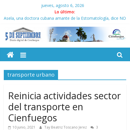
Saltar
jueves, agosto 6, 2026
al
Lo último:
contenido
Asela, una doctora cubana amante de la Estomatología, dice NO
al bloqueo
Solidaridad sin fronteras: brigada chilena viaja a Cuba con
donativos por el centenario de Fidel
5
Operación Cuba Va: cien años, cien escuelas
Condecoró Díaz-Canel a brigada cubana que asistió en
Venezuela
Septiembre
Siguen labores de rescate en escuela con desplome parcial en
Cuba
transporte urbano
Diario
digital
de
Reinicia actividades sector
Cienfuegos,
del transporte en
Cuba
Cienfuegos
10 junio, 2021
Tay Beatriz Toscano Jerez
3