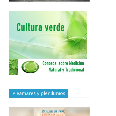
Pleamares y plenilunios