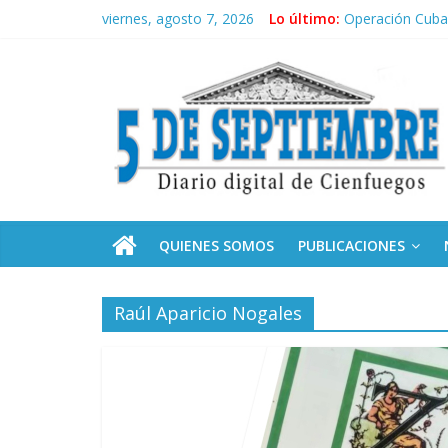
Saltar
viernes, agosto 7, 2026
Lo último:
Operación Cuba 
al
Conozca nuestr
contenido
5
Por ti, Fidel; p
“Junto a Fidel”
Solidaridad sin 
Septiembre
Diario
digital
de
QUIENES SOMOS
PUBLICACIONES
Cienfuegos,
Cuba
Raúl Aparicio Nogales