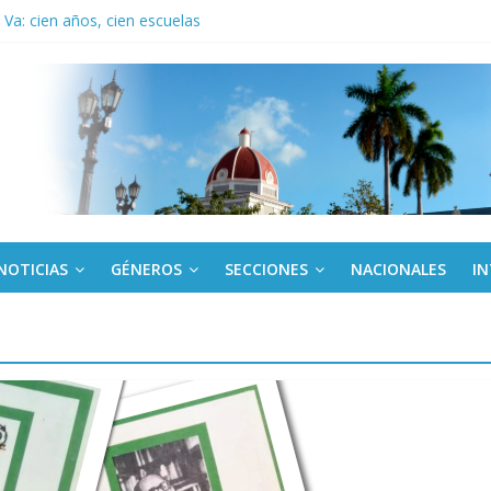
Va: cien años, cien escuelas
a edición semanal en PDF del 7 de agosto
or todos (+ Multimedia)
: En imágenes la prensa cubana rinde tributo al Comandante (+ Fotos)
fronteras: brigada chilena viaja a Cuba con donativos por el centenario
NOTICIAS
GÉNEROS
SECCIONES
NACIONALES
I