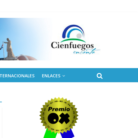
 de Fidel
NTERNACIONALES
ENLACES