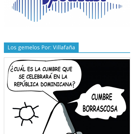
Los gemelos Por: Villafaña