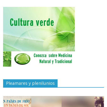
Pleamares y plenilunios