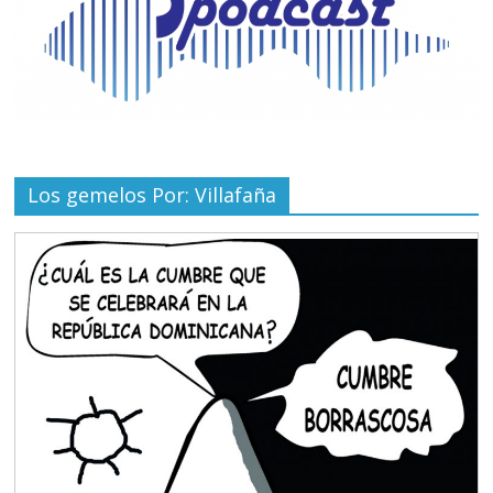
Los gemelos Por: Villafaña