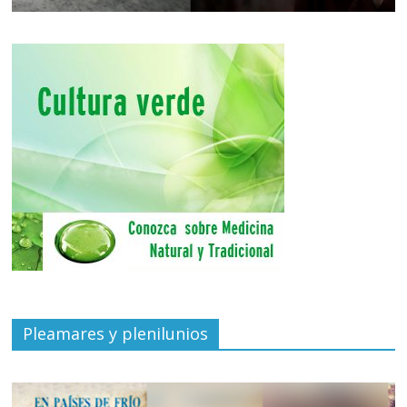
Pleamares y plenilunios