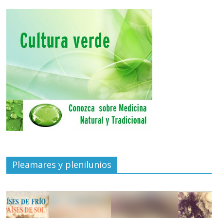
Pleamares y plenilunios