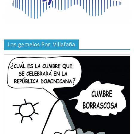
Los gemelos Por: Villafaña