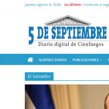
Saltar
jueves, agosto 6, 2026
Lo último:
Convocan a segu
al
Neo-macartism
contenido
5
Culmina servicio
Otorgan Medalla 
Es de nosotros
Septiembre
Diario
digital
de
QUIENES SOMOS
PUBLICACIONES
Cienfuegos,
Cuba
El Salvador