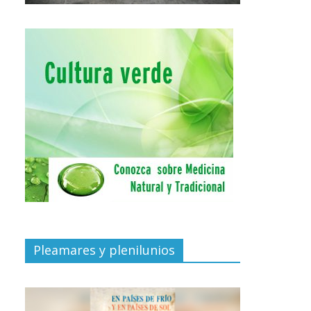
Pleamares y plenilunios