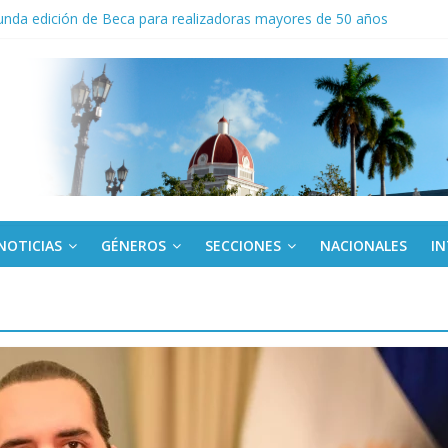
nda edición de Beca para realizadoras mayores de 50 años
o gourmet
 militar activo para jóvenes en Cienfuegos
de la Amistad al activista Donald Dutherland
NOTICIAS
GÉNEROS
SECCIONES
NACIONALES
I