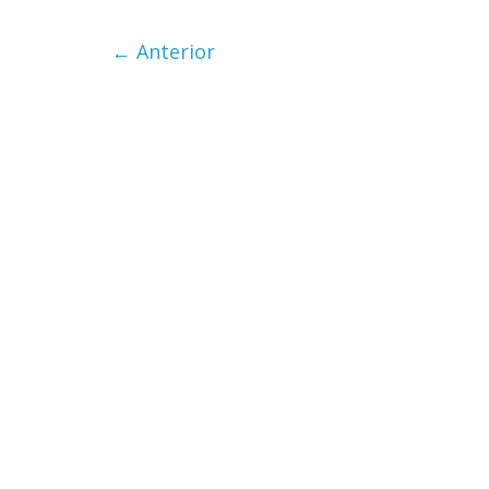
Cuento de 
← Anterior
interclasist
burguesía 
30 diciembre, 202
0
Cine maci
28 diciembre, 2
0