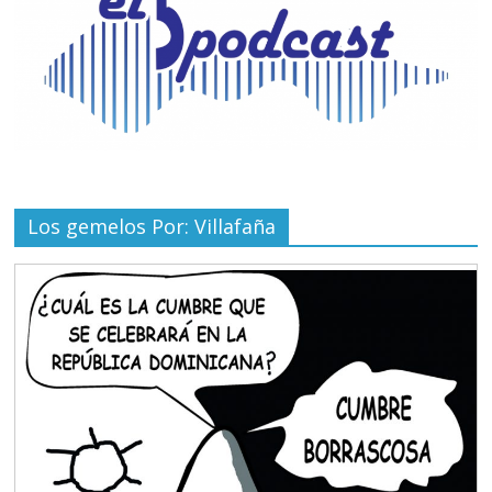
Los gemelos Por: Villafaña