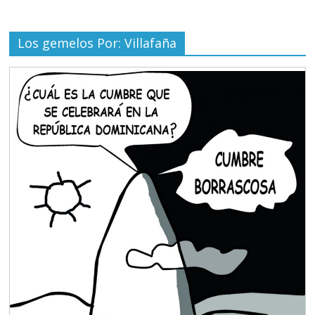
Los gemelos Por: Villafaña