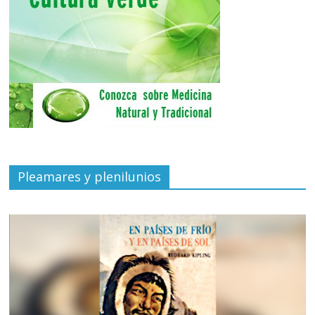
Pleamares y plenilunios