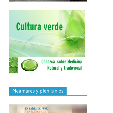
Pleamares y plenilunios