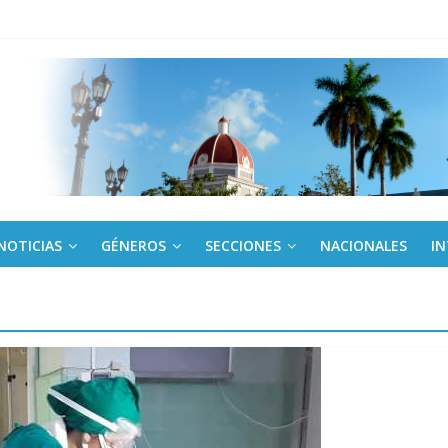
cuador y Argentina se reunirán en Quito
o gourmet
 militar activo para jóvenes en Cienfuegos
de la Amistad al activista Donald Dutherland
NOTICIAS
GÉNEROS
SECCIONES
NACIONALES
I