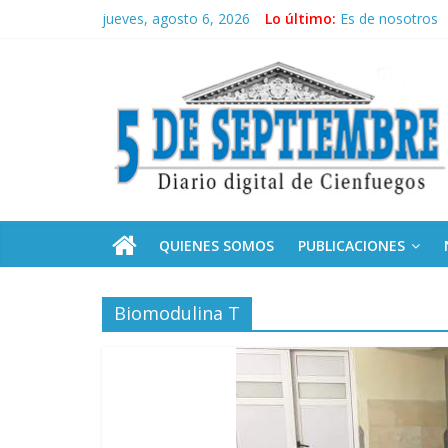
Saltar
jueves, agosto 6, 2026
Lo último:
Es de nosotros
al
Presidentes de E
contenido
5
Neo-macartism
Culmina servicio
Otorgan Medalla 
Septiembre
Diario
digital
de
QUIENES SOMOS
PUBLICACIONES
Cienfuegos,
Cuba
Biomodulina T